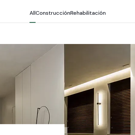
All
Construcción
Rehabilitación